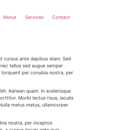
About
Services
Contact
Sed cursus ante dapibus diam. Sed
e nec tellus sed augue semper
a torquent per conubia nostra, per
nibh. Aenean quam. In scelerisque
ttitor. Morbi lectus risus, iaculis
m. Nulla metus metus, ullamcorper
bia nostra, per inceptos
m, a cursus ipsum ante quis