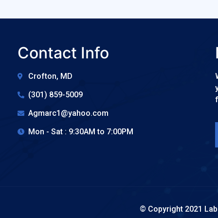
Contact Info
Crofton, MD
(301) 859-5009
Agmarc1@yahoo.com
Mon - Sat : 9:30AM to 7:00PM
©️ Copyright 2021 La