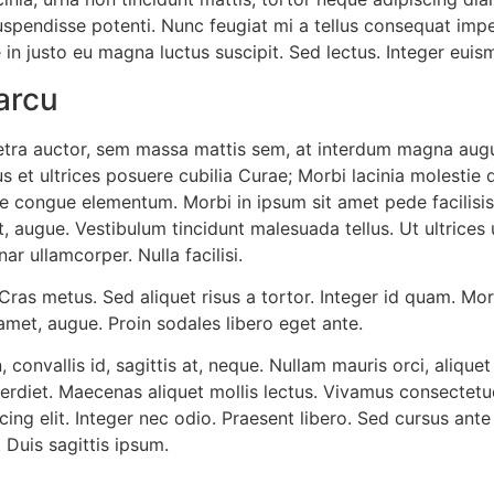
a. Suspendisse potenti. Nunc feugiat mi a tellus consequat imp
 in justo eu magna luctus suscipit. Sed lectus. Integer eui
arcu
etra auctor, sem massa mattis sem, at interdum magna aug
us et ultrices posuere cubilia Curae; Morbi lacinia molestie 
e congue elementum. Morbi in ipsum sit amet pede facilisis
t, augue. Vestibulum tincidunt malesuada tellus. Ut ultrices 
ar ullamcorper. Nulla facilisi.
 Cras metus. Sed aliquet risus a tortor. Integer id quam. Morb
it amet, augue. Proin sodales libero eget ante.
onvallis id, sagittis at, neque. Nullam mauris orci, aliquet et
perdiet. Maecenas aliquet mollis lectus. Vivamus consectetu
cing elit. Integer nec odio. Praesent libero. Sed cursus ante
Duis sagittis ipsum.