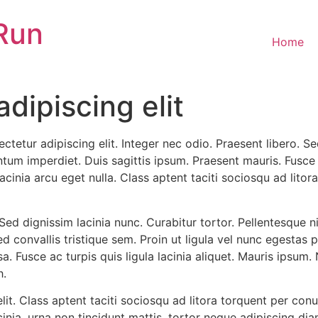
Run
Home
dipiscing elit
ctetur adipiscing elit. Integer nec odio. Praesent libero. 
entum imperdiet. Duis sagittis ipsum. Praesent mauris. Fusc
cinia arcu eget nulla. Class aptent taciti sociosqu ad litor
. Sed dignissim lacinia nunc. Curabitur tortor. Pellentesque 
convallis tristique sem. Proin ut ligula vel nunc egestas por
ssa. Fusce ac turpis quis ligula lacinia aliquet. Mauris ipsu
h.
t. Class aptent taciti sociosqu ad litora torquent per conu
nia, urna non tincidunt mattis, tortor neque adipiscing dia